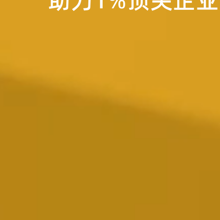
助力1%顶尖企